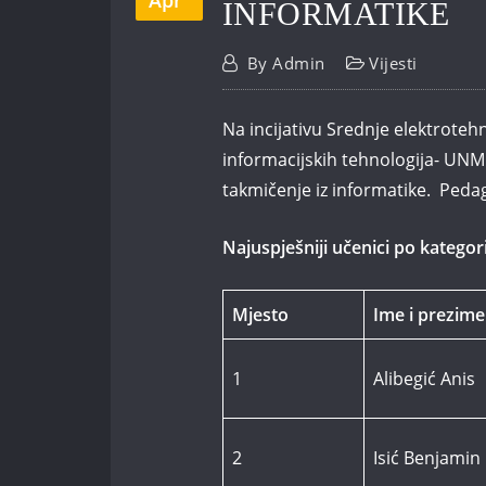
Apr
INFORMATIKE
By
Admin
Vijesti
Na incijativu Srednje elektroteh
informacijskih tehnologija- UNM
takmičenje iz informatike. Peda
Najuspješniji učenici po katego
Mjesto
Ime i prezime
1
Alibegić Anis
2
Isić Benjamin