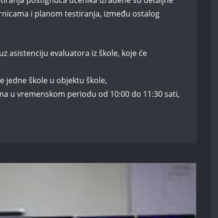
stiranja postignuća učenika izrađene su detaljne
ernicama i planom testiranja, između ostalog
 uz asistenciju evaluatora iz škole, koje će
e jedne škole u objektu škole,
ma u vremenskom periodu od 10:00 do 11:30 sati,