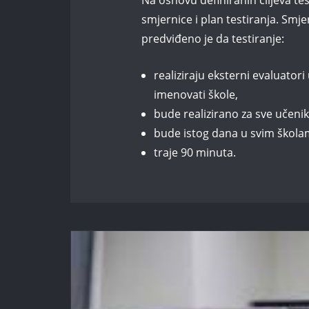
Na osnovu definiranih ciljeva te
smjernice i plan testiranja. Smj
predviđeno je da testiranje:
realiziraju eksterni evaluatori
imenovati škole,
bude realizirano za sve učenik
bude istog dana u svim škola
traje 90 minuta.