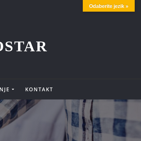
Odaberite jezik »
OSTAR
NJE
KONTAKT