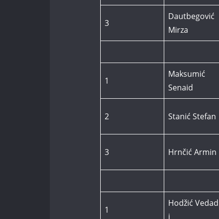
Dautbegović
3
Mirza
Maksumić
1
Senaid
2
Stanić Stefan
3
Hrnčić Armin
Hodžić Vedad
1
i