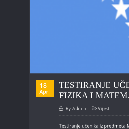
TESTIRANJE UČ
18
Apr
FIZIKA I MATE
By
Admin
Vijesti
Testiranje učenika iz predmeta M