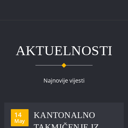
AKTUELNOSTI
Najnovije vijesti
14
KANTONALNO
May
TAKMIČENJE IZ