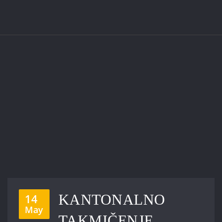
14
KANTONALNO
May
TAKMIČENJE