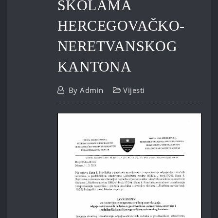
ŠKOLAMA
HERCEGOVAČKO-
NERETVANSKOG
KANTONA
By
Admin
Vijesti