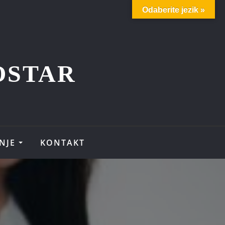
Odaberite jezik »
OSTAR
NJE
KONTAKT