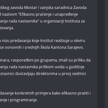
goškog zavoda Mostar i vanjska saradnica Zavoda
d nazivom “Efikasno praćenje i unapređenje
nja rada nastavnika” u organizaciji Instituta za
zovanja.
izu predavanja koje Institut realizuje u okviru
ice osnovnih i srednjih škola Kantona Sarajevo.
ara, raspoređeni po grupama, imali su priliku da
ćenja rada nastavnika prilikom uvida u godišnje
stavnici dostavljaju direktorima u prvoj sedmici
z davanje konkretnih primjera kako efikasno pratiti i
ranje i programiranje.