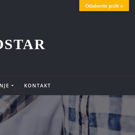
Odaberite jezik »
OSTAR
NJE
KONTAKT