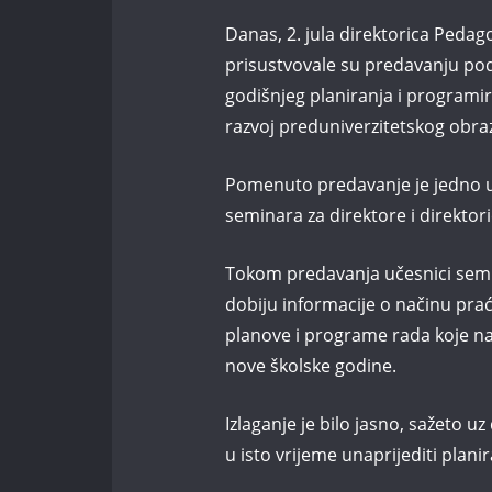
Danas, 2. jula direktorica Peda
prisustvovale su predavanju po
godišnjeg planiranja i programira
razvoj preduniverzitetskog obra
Pomenuto predavanje je jedno u n
seminara za direktore i direktor
Tokom predavanja učesnici semin
dobiju informacije o načinu pra
planove i programe rada koje na
nove školske godine.
Izlaganje je bilo jasno, sažeto u
u isto vrijeme unaprijediti plani