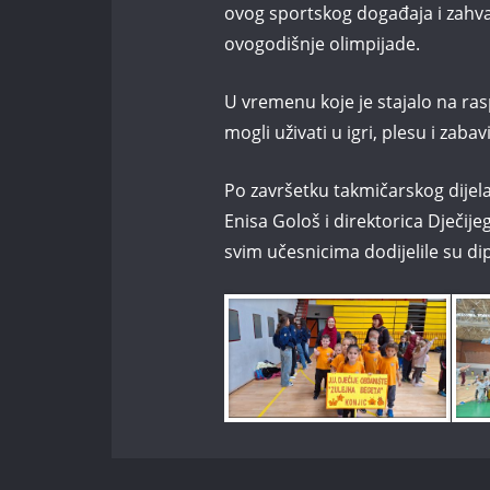
ovog sportskog događaja i zahv
ovogodišnje olimpijade.
U vremenu koje je stajalo na ra
mogli uživati u igri, plesu i zaba
Po završetku takmičarskog dijel
Enisa Gološ i direktorica Dječije
svim učesnicima dodijelile su d