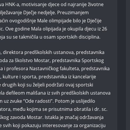
va HNK-a, motivisanje djece od najranije životne
ilježavanje Dječje nedjelje. Preuzimanjem
aćin ovogodišnje Male olimpijade bilo je Dječije
c. Ove godine Mala olipijada je okupila djecu iz 26
a su se takmičila u osam sportskih disciplina.
ja, direktora predškolskih ustanova, predstavnika
da za školstvo Mostar, predstavnika Sportskog
 i profesora Nastavničkog fakulteta, predstavnika
kulture i sporta, predstavnika iz kancelarije
drugih koji su željeli podržati ovaj sportski
ela defileom mališana iz svih predškolskih ustanova
 uz zvuke “Ode radosti”. Potom je uslijedilo
ora, među kojima se prisutnima obratila i dr. sc.
škog zavoda Mostar. Istakla je značaj održavanja
e svih koji pokazuju interesovanje za organizaciju