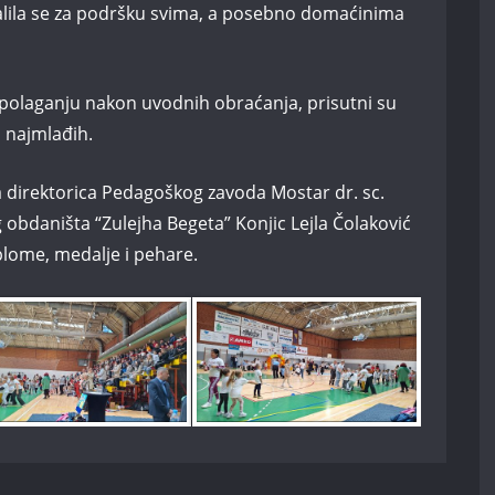
alila se za podršku svima, a posebno domaćinima
spolaganju nakon uvodnih obraćanja, prisutni su
vi najmlađih.
a direktorica Pedagoškog zavoda Mostar dr. sc.
g obdaništa “Zulejha Begeta” Konjic Lejla Čolaković
iplome, medalje i pehare.