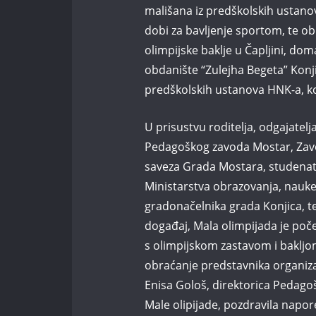
mališana iz predškolskih ustano
dobi za bavljenje sportom, te ob
olimpijske baklje u Čapljini, dom
obdanište “Zulejha Begeta” Konji
predškolskih ustanova HNK-a, koj
U prisustvu roditelja, odgajatel
Pedagoškog zavoda Mostar, Zavo
saveza Grada Mostara, studenata
Ministarstva obrazovanja, nauke, 
gradonačelnika grada Konjica, te 
događaj, Mala olimpijada je poč
s olimpijskom zastavom i bakljom
obraćanje predstavnika organizat
Enisa Gološ, direktorica Pedago
Male olipijade, pozdravila napor