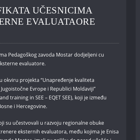
FIKATA UČESNICIMA
TERNE EVALUATAORE
jama Pedagoškog zavoda Mostar dodjeljeni cu
eksterne evaluatore.
 okviru projekta “Unapređenje kvaliteta
Jugoistočne Evrope i Republici Moldaviji”
and training in SEE – EQET SEE), koji je između
 Bosne i Hercegovine.
ji su učestvovali u razvoju regionalne obuke
 trenere eksternih evaluatora, među kojima je Enisa