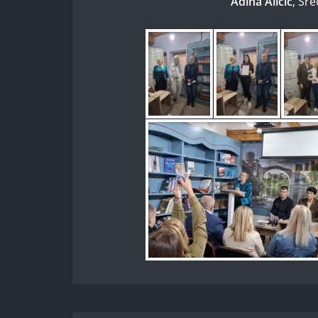
Adina Aličić
, Sr