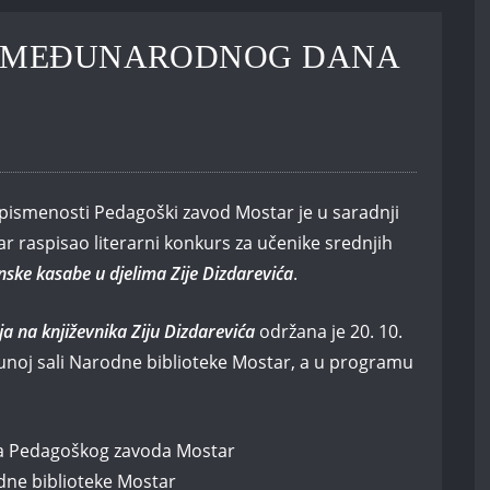
E MEĐUNARODNOG DANA
menosti Pedagoški zavod Mostar je u saradnji
raspisao literarni konkurs za učenike srednjih
nske kasabe u djelima Zije Dizdarevića
.
ja na književnika Ziju Dizdarevića
održana je 20. 10.
punoj sali Narodne biblioteke Mostar, a u programu
ica Pedagoškog zavoda Mostar
dne biblioteke Mostar