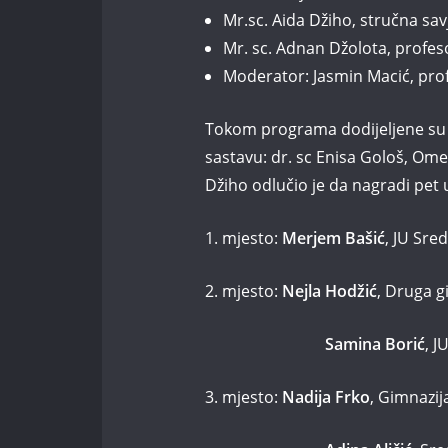
Mr.sc. Aida Džiho, stručna savj
Mr. sc. Adnan Džolota, profeso
Moderator: Jasmin Macić, prof
Tokom programa dodijeljene su n
sastavu: dr. sc Enisa Gološ, Omer
Džiho odlučio je da nagradi pet 
1. mjesto:
Merjem Bašić
, JU Sre
2. mjesto:
Nejla Hodžić
, Druga g
Samina Borić
, J
3. mjesto:
Nadija Frko
, Gimnazij