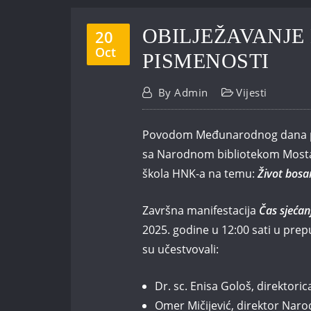
OBILJEŽAVANJ
20
Oct
PISMENOSTI
By
Admin
Vijesti
Povodom Međunarodnog dana pis
sa Narodnom bibliotekom Mostar 
škola HNK-a na temu:
Život bosa
Završna manifestacija
Čas sjećan
2025. godine u 12:00 sati u pre
su učestvovali:
Dr. sc. Enisa Gološ, direktor
Omer Mičijević, direktor Naro