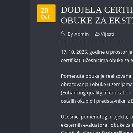
DODJELA CERTI
20
Oct
OBUKE ZA EKS
By
Admin
Vijesti
17. 10. 2025. godine u prostori
certifikati učesnicima obuke za 
Pomenuta obuka je realizovana u
obrazovanja i obuke u zemljama 
(Enhancing quality of education 
ostalih okupio i predstavnike iz
Učesnici pomenutog projekta, ko
eksternih evaluatora i obuke za