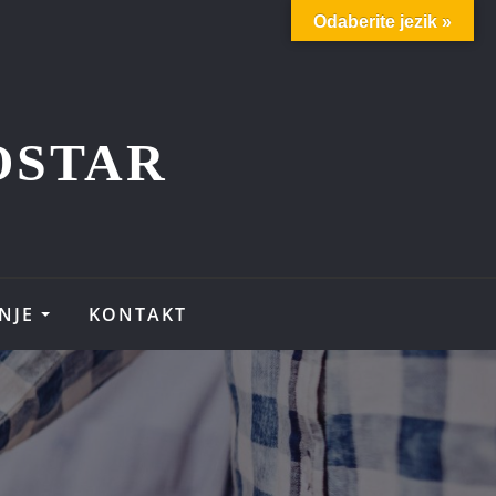
Odaberite jezik »
OSTAR
NJE
KONTAKT