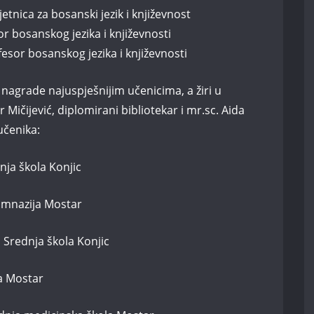
etnica za bosanski jezik i književnost
r bosanskog jezika i književnosti
esor bosanskog jezika i književnosti
agrade najuspješnijim učenicima, a žiri u
 Mičijević, diplomirani bibliotekar i mr.sc. Aida
učenika:
dnja škola Konjic
imnazija Mostar
U Srednja škola Konjic
a Mostar