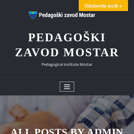
Skip
Odaberite jezik »
to
content
PEDAGOŠKI
ZAVOD MOSTAR
Pedagogical institute Mostar
ALL POSTS BY ADMIN