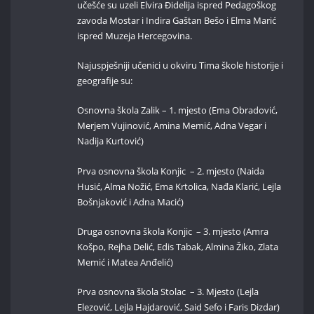
učešće su uzeli Elvira Đidelija ispred Pedagoškog
zavoda Mostar i Indira Gaštan Bešo i Elma Marić
ispred Muzeja Hercegovina.
Najuspješniji učenici u okviru Tima škole historije i
geografije su:
Osnovna škola Zalik – 1. mjesto (Ema Obradović,
Merjem Vujinović, Amina Memić, Adna Vegar i
Nadija Kurtović)
Prva osnovna škola Konjic – 2. mjesto (Naida
Husić, Alma Nožić, Ema Krtolica, Nađa Klarić, Lejla
Bošnjaković i Adna Macić)
Druga osnovna škola Konjic – 3. mjesto (Amra
Košpo, Rejha Delić, Edis Tabak, Almina Žiko, Zlata
Memić i Matea Anđelić)
Prva osnovna škola Stolac – 3. Mjesto (Lejla
Elezović, Lejla Hajdarović, Said Sefo i Faris Dizdar)