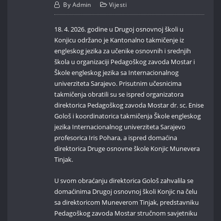
By
Admin
Vijesti
18. 4. 2026. godine u Drugoj osnovnoj školi u
Konjicu održano je Kantonalno takmičenje iz
engleskog jezika za učenike osnovnih i srednjih
škola u organizaciji Pedagoškog zavoda Mostar i
Škole engleskog jezika sa Internacionalnog
univerziteta Sarajevo. Prisutnim učesnicima
takmičenja obratili su se ispred organizatora
direktorica Pedagoškog zavoda Mostar dr. sc. Enise
Gološ i koordinatorica takmičenja Škole engleskog
jezika Internacionalnog univerziteta Sarajevo
profesorica Iris Pohara, a ispred domaćina
direktorica Druge osnovne škole Konjic Munevera
Tinjak.
U svom obraćanju direktorica Gološ zahvalila se
domaćinima Drugoj osnovnoj školi Konjic na čelu
sa direktoricom Muneverom Tinjak, predstavniku
Pedagoškog zavoda Mostar stručnom savjetniku