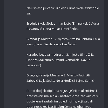
Najuspješniji učenici u okviru Tima škole iz historije
su:
Srednja škola Stolac – 1. mjesto (Emina Kekić, Adna
Rizvanović, Hana Mulać i Đani Šetka)
Gimnazija Mostar – 2. mjesto (Armina Behram, Laila
Kević, Farah Serdarević i Ajas Šabić)
Karađoz-begova medresa – 3. mjesto (Ilma Zilić,
Hatidža Maksumić, Davud Glamočak i Davud
Smajlović)
Druga gimnazija Mostar – 3. Mjesto (Fatih Ali
Šabović, Lejla Šetka, Nejla Hodžić i Šejma Šemić)
Pored dodjele diploma najuspješnijim učenicima i
predstavnicima škola – nastavnicima, zahvalnice su
dodjeljene i zaslužnim pojedincima, koji su dali
doprinos u realizaciji takmičenja na oba nivoa –