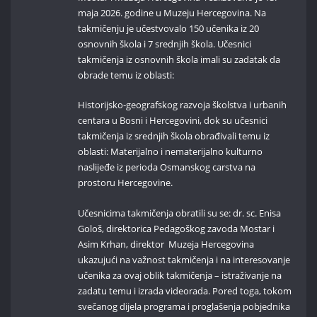
maja 2026. godine u Muzeju Hercegovina. Na
takmičenju je učestvovalo 150 učenika iz 20
osnovnih škola i 7 srednjih škola. Učesnici
takmičenja iz osnovnih škola imali su zadatak da
obrade temu iz oblasti:
Historijsko‑geografskog razvoja školstva i urbanih
centara u Bosni i Hercegovini, dok su učesnici
takmičenja iz srednjih škola obrađivali temu iz
oblasti: Materijalno i nematerijalno kulturno
naslijeđe iz perioda Osmanskog carstva na
prostoru Hercegovine.
Učesnicima takmičenja obratili su se: dr. sc. Enisa
Gološ, direktorica Pedagoškog zavoda Mostar i
Asim Krhan, direktor Muzeja Hercegovina
ukazujući na važnost takmičenja i na interesovanje
učenika za ovaj oblik takmičenja – istraživanje na
zadatu temu i izrada videorada. Pored toga, tokom
svečanog dijela programa i proglašenja pobjednika