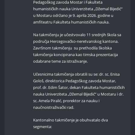
Pedagoškog zavoda Mostar i Fakulteta
humanističkih nauka Univerziteta „Džemal Bijedić“
u Mostaru održano je 9. aprila 2026. godine u
amfiteatru Fakulteta humanističkih nauka.
Na takmičenju je učestvovalo 11 srednjih škola sa
područja Hercegovačko-neretvanskog kantona.
Završnom takmičenju su prethodila školska
takmičenja koncipirana kao timska prezentacija
odabrane teme za istraživanje.
Učesnicima takmičenja obratili su se: dr. sc. Enisa
Gološ, direktorica Pedagoškog zavoda Mostar,
prof. dr. Edim Šator, dekan Fakulteta humanističkih
nauka Univerziteta „Džemal Bijedić“ u Mostaru i dr.
sc. Amela Piralić, prorektor za nauku i
naučnoistraživački rad.
Kantonalno takmičenje je obuhvatalo dva
segmenta: