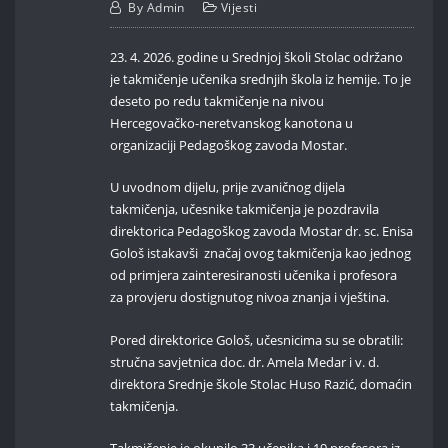
By
Admin
Vijesti
23. 4. 2026. godine u Srednjoj školi Stolac održano
je takmičenje učenika srednjih škola iz hemije. To je
deseto po redu takmičenje na nivou
Hercegovačko-neretvanskog kanotona u
organizaciji Pedagoškog zavoda Mostar.
U uvodnom dijelu, prije zvaničnog dijela
takmičenja, učesnike takmičenja je pozdravila
direktorica Pedagoškog zavoda Mostar dr. sc. Enisa
Gološ istakavši značaj ovog takmičenja kao jednog
od primjera zainteresiranosti učenika i profesora
za provjeru dostignutog nivoa znanja i vještina.
Pored direktorice Gološ, učesnicima su se obratili:
stručna savjetnica doc. dr. Amela Medar i v. d.
direktora Srednje škole Stolac Huso Razić, domaćin
takmičenja.
Takmičenje je okupilo 33 učenika i 19 profesora iz