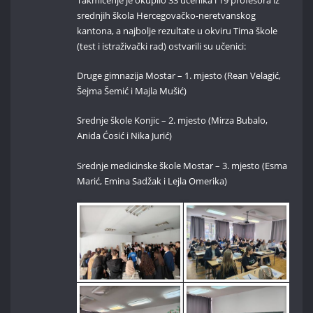
srednjih škola Hercegovačko-neretvanskog
kantona, a najbolje rezultate u okviru Tima škole
(test i istraživački rad) ostvarili su učenici:
Druge gimnazija Mostar – 1. mjesto (Rean Velagić,
Šejma Šemić i Majla Mušić)
Srednje škole Konjic – 2. mjesto (Mirza Bubalo,
Anida Ćosić i Nika Jurić)
Srednje medicinske škole Mostar – 3. mjesto (Esma
Marić, Emina Sadžak i Lejla Omerika)