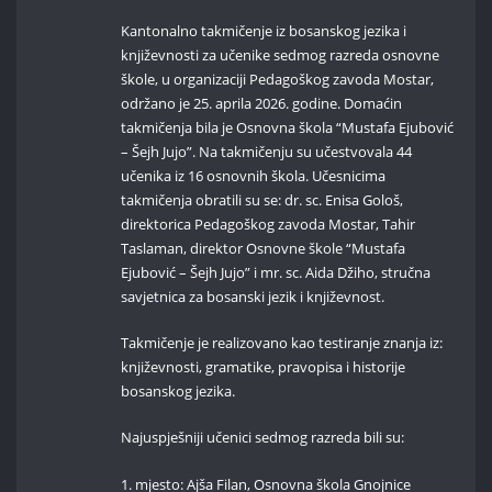
Kantonalno takmičenje iz bosanskog jezika i
književnosti za učenike sedmog razreda osnovne
škole, u organizaciji Pedagoškog zavoda Mostar,
održano je 25. aprila 2026. godine. Domaćin
takmičenja bila je Osnovna škola “Mustafa Ejubović
– Šejh Jujo”. Na takmičenju su učestvovala 44
učenika iz 16 osnovnih škola. Učesnicima
takmičenja obratili su se: dr. sc. Enisa Gološ,
direktorica Pedagoškog zavoda Mostar, Tahir
Taslaman, direktor Osnovne škole “Mustafa
Ejubović – Šejh Jujo” i mr. sc. Aida Džiho, stručna
savjetnica za bosanski jezik i književnost.
Takmičenje je realizovano kao testiranje znanja iz:
književnosti, gramatike, pravopisa i historije
bosanskog jezika.
Najuspješniji učenici sedmog razreda bili su:
1. mjesto: Ajša Filan, Osnovna škola Gnojnice