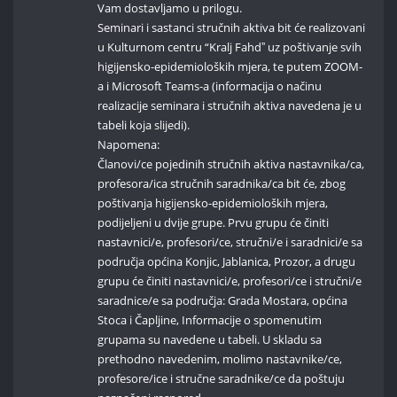
Vam dostavljamo u prilogu.
Seminari i sastanci stručnih aktiva bit će realizovani
u Kulturnom centru “Kralj Fahdˮ uz poštivanje svih
higijensko-epidemioloških mjera, te putem ZOOM-
a i Microsoft Teams-a (informacija o načinu
realizacije seminara i stručnih aktiva navedena je u
tabeli koja slijedi).
Napomena:
Članovi/ce pojedinih stručnih aktiva nastavnika/ca,
profesora/ica stručnih saradnika/ca bit će, zbog
poštivanja higijensko-epidemioloških mjera,
podijeljeni u dvije grupe. Prvu grupu će činiti
nastavnici/e, profesori/ce, stručni/e i saradnici/e sa
područja općina Konjic, Jablanica, Prozor, a drugu
grupu će činiti nastavnici/e, profesori/ce i stručni/e
saradnice/e sa područja: Grada Mostara, općina
Stoca i Čapljine, Informacije o spomenutim
grupama su navedene u tabeli. U skladu sa
prethodno navedenim, molimo nastavnike/ce,
profesore/ice i stručne saradnike/ce da poštuju