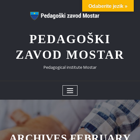
Skip
Odaberite jezik »
to
content
PEDAGOŠKI
ZAVOD MOSTAR
Pedagogical institute Mostar
ARCHIVES FEBRUARY