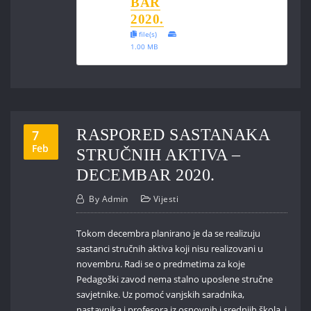
BAR
2020.
file(s)
1.00 MB
RASPORED SASTANAKA
7
Feb
STRUČNIH AKTIVA –
DECEMBAR 2020.
By
Admin
Vijesti
Tokom decembra planirano je da se realizuju
sastanci stručnih aktiva koji nisu realizovani u
novembru. Radi se o predmetima za koje
Pedagoški zavod nema stalno uposlene stručne
savjetnike. Uz pomoć vanjskih saradnika,
nastavnika i profesora iz osnovnih i srednjih škola, i