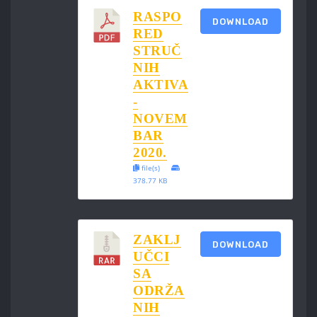
RASPO
DOWNLOAD
RED
STRUČ
NIH
AKTIVA
-
NOVEM
BAR
2020.
file(s)
378.77 KB
ZAKLJ
DOWNLOAD
UČCI
SA
ODRŽA
NIH