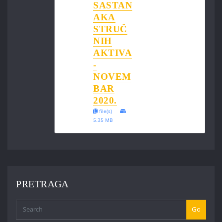
SASTAN
AKA
STRUČ
NIH
AKTIVA
-
NOVEM
BAR
2020.
file(s)
5.35 MB
PRETRAGA
Go