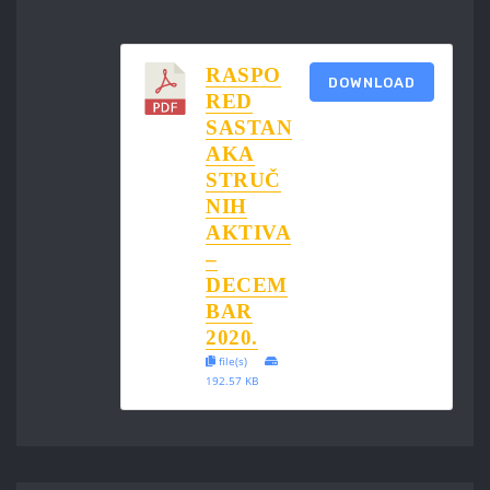
RASPO
DOWNLOAD
RED
SASTAN
AKA
STRUČ
NIH
AKTIVA
–
DECEM
BAR
2020.
file(s)
192.57 KB