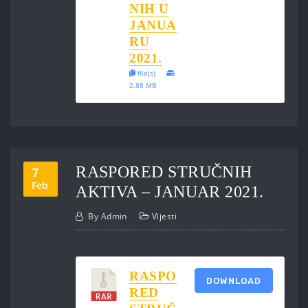
NIH U
JANUA
RU
2021.
file(s)
2.88 MB
RASPORED STRUČNIH
7
Feb
AKTIVA – JANUAR 2021.
By
Admin
Vijesti
RASPO
DOWNLOAD
RED