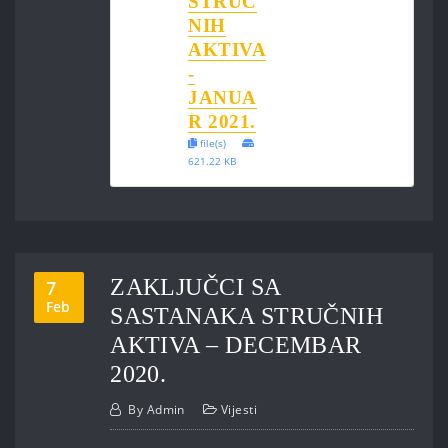
STRUČ
NIH
AKTIVA
-
JANUA
R 2021.
file(s)
621.22 KB
ZAKLJUČCI SA
7
Feb
SASTANAKA STRUČNIH
AKTIVA – DECEMBAR
2020.
By
Admin
Vijesti