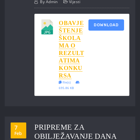
By
Admin
Vijesti
OBAVJE
DOWNLOAD
ŠTENJE
ŠKOLA
MA O
REZULT
ATIMA
KONKU
RSA
file(s)
695.86 KB
PRIPREME ZA
7
Feb
OBILJEŽAVANJE DANA