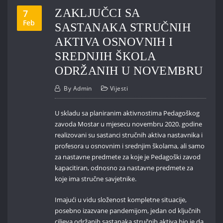
ZAKLJUČCI SA
7
Feb
SASTANAKA STRUČNIH
AKTIVA OSNOVNIH I
SREDNJIH ŠKOLA
ODRŽANIH U NOVEMBRU
By
Admin
Vijesti
U skladu sa planiranim aktivnostima Pedagoškog
zavoda Mostar u mjesecu novembru 2020. godine
realizovani su sastanci stručnih aktiva nastavnika i
profesora u osnovnim i srednjim školama, ali samo
za nastavne predmete za koje je Pedagoški zavod
kapacitiran, odnosno za nastavne predmete za
koje ima stručne savjetnike.
Imajući u vidu složenost kompletne situacije,
posebno izazvane pandemijom, jedan od ključnih
ciljeva održanih sastanaka stručnih aktiva bio je da