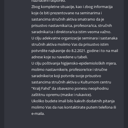
naznačeni raspored.
Zbog kompletne situacije, kao i zbog informacija
koje će biti prezentovane na seminarima i
sastancima stručnih aktiva smatramo da je
prisustvo nastavnika/ca, profesora/ica, stručnih
saradnika/ca i direktora/ica istim veoma važno.
U cilju adekvatne organizacije seminara i sastanaka
stručnih aktiva molimo Vas da prisustvo istim
potvrdite najkasnije do 8.2.2021. godine i to na mail
adrese koje su navedene u tabeli.
U cilju poštivanja higijensko-epidemioloških mjera,
molimo nastavnike/e, profesore/ice i stručne
saradnike/ce koji potvrde svoje prisustvo
sastancima stručnih aktiva u Kulturnom centru
“Kralj Fahdˮ da obavezno ponesu neophodnu
zaštitnu opremu (maske i rukavice).
Ukoliko budete imali bilo kakvih dodatnih pitanja
molimo Vas da nas kontaktirate putem telefona ili
e-maila.