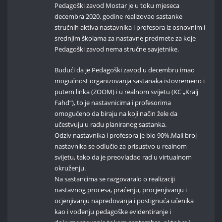
Pedagoški zavod Mostar je u toku mjeseca
decembra 2020. godine realizovao sastanke
stručnih aktiva nastavnika i profesora iz osnovnim i
srednjim školama za nastavne predmete za koje
Pedagoški zavod nema stručne savjetnike.
Budući da je Pedagoški zavod u decembru imao
mogućnost organizovanja sastanaka istovremeno i
putem linka (ZOOM) i u realnom svijetu (KC „Kralj
Fahd“), to je nastavnicima i profesorima
omogućeno da biraju na koji način žele da
učestvuju u radu planiranog sastanka.
Odziv nastavnika i profesora je bio 90%.Mali broj
nastavnika se odlučio za prisustvo u realnom
svijetu, tako da je preovladao rad u virtualnom
okruženju.
Na sastancima se razgovaralo o realizaciji
nastavnog procesa, praćenju, procjenjivanju i
ocjenjivanju napredovanja i postignuća učenika
kao i vođenju pedagoške evidentiranje i