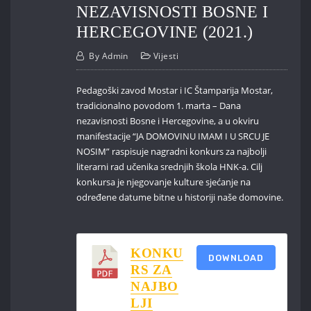
NEZAVISNOSTI BOSNE I
HERCEGOVINE (2021.)
By
Admin
Vijesti
Pedagoški zavod Mostar i IC Štamparija Mostar,
tradicionalno povodom 1. marta – Dana
nezavisnosti Bosne i Hercegovine, a u okviru
manifestacije “JA DOMOVINU IMAM I U SRCU JE
NOSIM” raspisuje nagradni konkurs za najbolji
literarni rad učenika srednjih škola HNK-a. Cilj
konkursa je njegovanje kulture sjećanje na
određene datume bitne u historiji naše domovine.
KONKU
DOWNLOAD
RS ZA
NAJBO
LJI