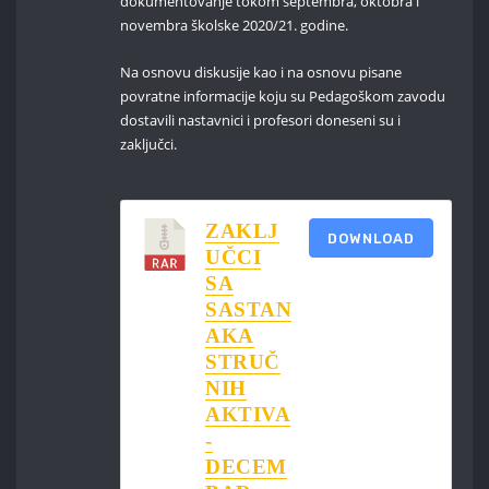
dokumentovanje tokom septembra, oktobra i
novembra školske 2020/21. godine.
Na osnovu diskusije kao i na osnovu pisane
povratne informacije koju su Pedagoškom zavodu
dostavili nastavnici i profesori doneseni su i
zaključci.
ZAKLJ
DOWNLOAD
UČCI
SA
SASTAN
AKA
STRUČ
NIH
AKTIVA
-
DECEM