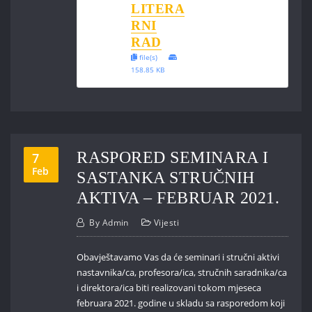
LITERA
RNI
RAD
file(s)
158.85 KB
RASPORED SEMINARA I
7
Feb
SASTANKA STRUČNIH
AKTIVA – FEBRUAR 2021.
By
Admin
Vijesti
Obavještavamo Vas da će seminari i stručni aktivi
nastavnika/ca, profesora/ica, stručnih saradnika/ca
i direktora/ica biti realizovani tokom mjeseca
februara 2021. godine u skladu sa rasporedom koji