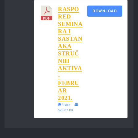
RASPO
DOWNLOAD
RED
SEMINA
RA I
SASTAN
AKA
STRUČ
NIH
AKTIVA
-
FEBRU
AR
2021.
file(s)
529.07 KB