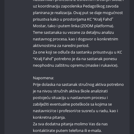
uz koordinaciju zaposlenika Pedagoškog zavoda
planirana je realizacija. Ovaj put se daje mogućnost
prisustva kako u prostorijama KC “Kralj Fahdˮ
Mostar, tako i putem linka (ZOOM platforma).
Teme sastanaka su vezane za detaljnu analizu
nastavnog procesa, kao i dogovor o konkretnim
aktivnostima za naredni period.
Za one koji se odluče da sastanku prisustvuju u KC
“Kralj Fahdˮ potrebno je da na sastanak ponesu
neophodnu zaštitnu opremu (maske i rukavice).
Napomena:
Prije dolaska na sastanak stručnog aktiva potrebno
je na nivou stručnih aktiva škole analizirati
postojeću situaciju u nastavnom procesu i
zabilježiti eventualne poteškoće sa kojima se
nastavnici/ce i profesori/ce susreću u radu, kao i
konkretna pitanja.
Za sva dodatna pitanja molimo Vas da nas
kontaktirate putem telefona ili e-maila.