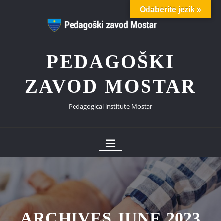
Skip
Odaberite jezik »
to
content
PEDAGOŠKI
ZAVOD MOSTAR
Pedagogical institute Mostar
ARCHIVES JUNE 2023