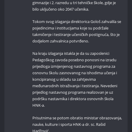
gimnazije i 2. razredu u tri tehničke škole, gdje je
bilo uključeno oko 2047 učenika.
Tokom svog izlaganja direktorica Gološ zahvalila se
pojedincima i institucijama koje su podržale
takmičenje i testiranje učeničkih postignuća, što je
dodjelom zahvalnica potvrđeno.
Na kraju izlaganja istakla je da su zaposlenici
Pedagoškog zavoda posebno ponosni na izradu
prijedloga izmijenjenog nastavnog programa za
osnovnu školu zasnovanog na ishodima učenja i
koncipiranog u skladu sa zahtjevima
međunarodnih istraživanja i testiranja. Nevedeni
prijedlog nastavnog programa realizovan je uz
podršku nastavnika i direktora osnovnih škola
HNK-a.
Prisutnima se potom obratio ministar obrazovanja,
nauke, kulture i sporta HNK-a dr. sc. Rašid
Hadžović.