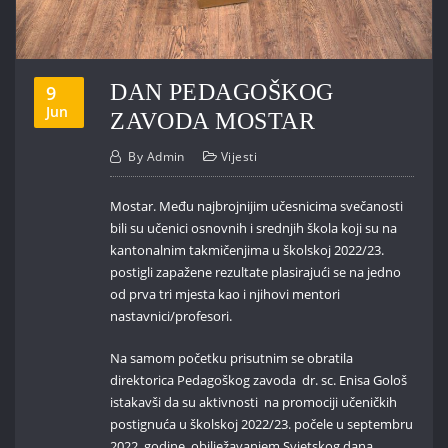
DAN PEDAGOŠKOG
9
Jun
ZAVODA MOSTAR
By
Admin
Vijesti
Mostar. Među najbrojnijim učesnicima svečanosti
bili su učenici osnovnih i srednjih škola koji su na
kantonalnim takmičenjima u školskoj 2022/23.
postigli zapažene rezultate plasirajući se na jedno
od prva tri mjesta kao i njihovi mentori
nastavnici/profesori.
Na samom početku prisutnim se obratila
direktorica Pedagoškog zavoda dr. sc. Enisa Gološ
istakavši da su aktivnosti na promociji učeničkih
postignuća u školskoj 2022/23. počele u septembru
2022. godine obilježavanjem Svjetskog dana