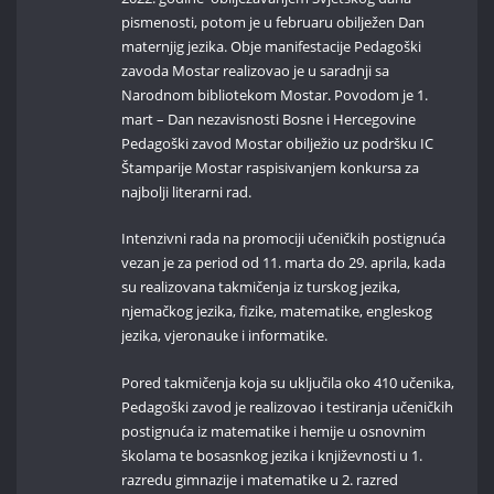
pismenosti, potom je u februaru obilježen Dan
maternjig jezika. Obje manifestacije Pedagoški
zavoda Mostar realizovao je u saradnji sa
Narodnom bibliotekom Mostar. Povodom je 1.
mart – Dan nezavisnosti Bosne i Hercegovine
Pedagoški zavod Mostar obilježio uz podršku IC
Štamparije Mostar raspisivanjem konkursa za
najbolji literarni rad.
Intenzivni rada na promociji učeničkih postignuća
vezan je za period od 11. marta do 29. aprila, kada
su realizovana takmičenja iz turskog jezika,
njemačkog jezika, fizike, matematike, engleskog
jezika, vjeronauke i informatike.
Pored takmičenja koja su uključila oko 410 učenika,
Pedagoški zavod je realizovao i testiranja učeničkih
postignuća iz matematike i hemije u osnovnim
školama te bosasnkog jezika i književnosti u 1.
razredu gimnazije i matematike u 2. razred