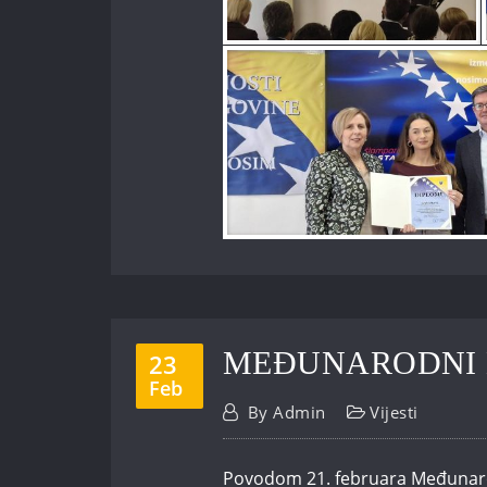
MEĐUNARODNI 
23
Feb
By
Admin
Vijesti
Povodom 21. februara Međunaro