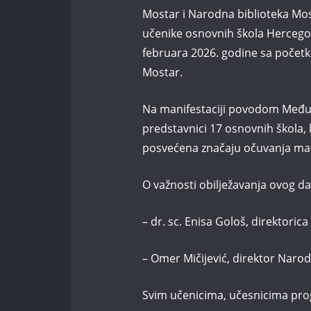
Mostar i Narodna biblioteka Most
učenike osnovnih škola Hercegov
februara 2026. godine sa početk
Mostar.
Na manifestaciji povodom Međun
predstavnici 17 osnovnih škola, 
posvećena značaju očuvanja mat
O važnosti obilježavanja ovog da
– dr. sc. Enisa Gološ, direktor
– Omer Mičijević, direktor Naro
Svim učenicima, učesnicima prog