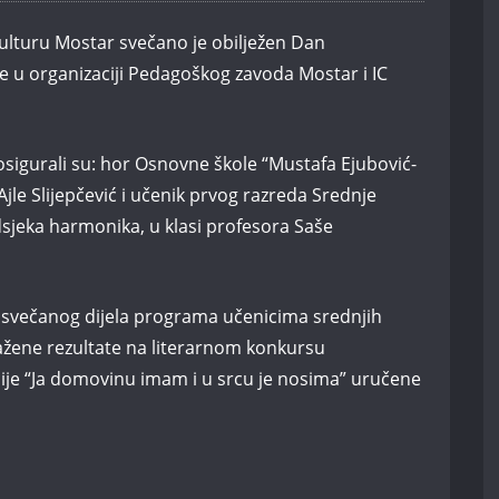
kulturu Mostar svečano je obilježen Dan
e u organizaciji Pedagoškog zavoda Mostar i IC
 osigurali su: hor Osnovne škole “Mustafa Ejubović-
Ajle Slijepčević i učenik prvog razreda Srednje
sjeka harmonika, u klasi profesora Saše
 svečanog dijela programa učenicima srednjih
pažene rezultate na literarnom konkursu
ije “Ja domovinu imam i u srcu je nosima” uručene