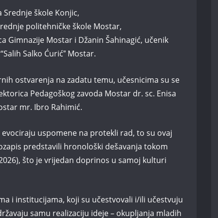
 Srednje škole Konjic,
Srednje politehničke škole Mostar,
a Gimnazije Mostar i Džanin Šahinagić, učenik
 “Salih Salko Ćurićˮ Mostar.
rarnih ostvarenja na zadatu temu, učesnicima su se
irektorica Pedagoškog zavoda Mostar dr. sc. Enisa
ostar mr. Ibro Rahimić.
se evociraju uspomene na protekli rad, to su ovaj
eozapis predstavili hronološki dešavanja tokom
026), što je vrijedan doprinos u samoj kulturi
 i institucijama, koji su učestvovali i/ili učestvuju
podržavaju samu realizaciju ideje – okupljanja mladih