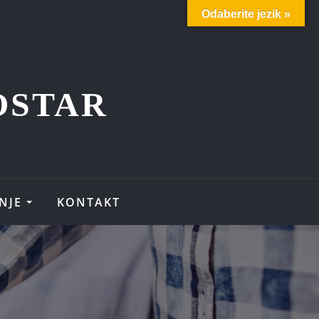
Odaberite jezik »
OSTAR
NJE
KONTAKT