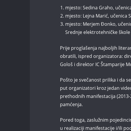
mjesto: Sedina Graho, učenica
mjesto: Lejna Marić, učenica 
mjesto: Merjem Đonko, učenic
Srednje elektrotehničke škole
Prije proglašenja najboljih lite
obratili, ispred organizatora: d
Gološ i direktor IC Štamparije M
Pošto je svečanost prilika i da 
put organizatori kroz jedan vid
prethodnih manifestacija (2013-2
pamćenja.
Pored toga, zaslužnim pojedincima
u realizaciji manifestacije i/ili 