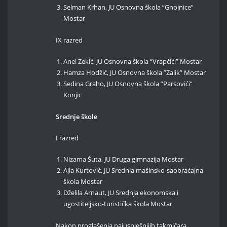
Selman Krhan, JU Osnovna škola ”Gnojnice”
Mostar
IX razred
Anel Zekić, JU Osnovna škola “Vrapčići” Mostar
Hamza Hodžić, JU Osnovna škola ”Zalik” Mostar
Sedina Graho, JU Osnovna škola ”Parsovići”
Konjic
Srednje škole
I razred
Nizama Šuta, JU Druga gimnazija Mostar
Ajla Kurtović, JU Srednja mašinsko-saobraćajna
škola Mostar
Dželila Arnaut, JU Srednja ekonomska i
ugostiteljsko-turistička škola Mostar
Nakon proglašenja najuspješnijih takmičara,