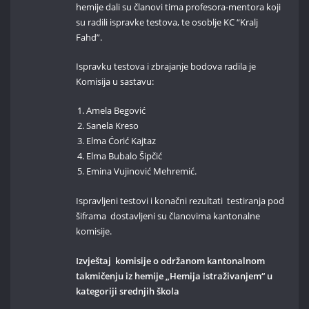
hemije dali su članovi tima profesora-mentora koji
su radili ispravke testova, te osoblje KC “Kralj
Fahd”.
Ispravku testova i zbrajanje bodova radila je
Komisija u sastavu:
Amela Begović
Sanela Kreso
Elma Ćorić Kajtaz
Elma Bubalo Šipčić
Emina Vujinović Mehremić.
Ispravljeni testovi i konačni rezultati testiranja pod
šiframa dostavljeni su članovima kantonalne
komisije.
Izvještaj komisije o održanom kantonalnom
takmičenju iz hemije „Hemija istraživanjem“ u
kategoriji srednjih škola