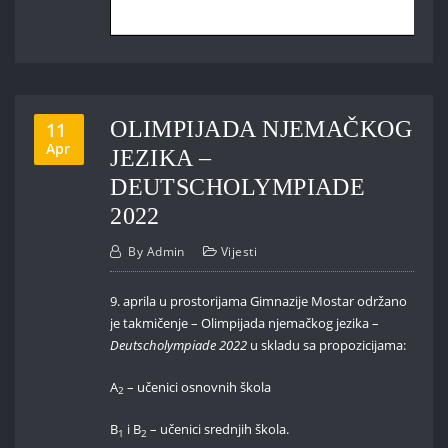
OLIMPIJADA NJEMAČKOG
11
Apr
JEZIKA –
DEUTSCHOLYMPIADE
2022
By
Admin
Vijesti
9. aprila u prostorijama Gimnazije Mostar održano
je takmičenje – Olimpijada njemačkog jezika –
Deutscholympiade 2022
u skladu sa propozicijama:
A
– učenici osnovnih škola
2
B
i B
– učenici srednjih škola.
1
2