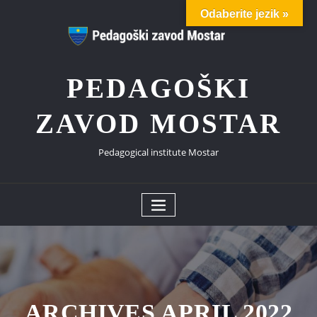
Skip
Odaberite jezik »
to
content
PEDAGOŠKI
ZAVOD MOSTAR
Pedagogical institute Mostar
ARCHIVES APRIL 2022