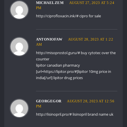
MICHAELZEM
AUGUST 27, 2023 AT 5:24
PM
http://ciprofloxacin.ink/#
cipro for sale
ANTONIOFAW
AUGUST 28, 2023 AT 1:22
AM
http://misoprostol.guru/#
buy cytotec over the
counter
lipitor canadian pharmacy
[url=https://lipitor.pro/#]lipitor 10mg price in
india[/url] lipitor drug prices
GEORGEGOR
AUGUST 28, 2023 AT 12:56
PM
http://lisinopril.pro/#
lisinopril brand name uk