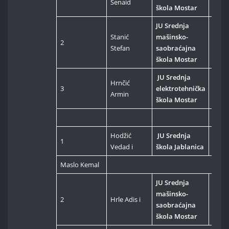
Senaid
škola Mostar
JU Srednja
Stanić
mašinsko-
2
C++
Stefan
saobraćajna
škola Mostar
JU Srednja
Hrnčić
3
elektrotehnička
C++
Armin
škola Mostar
Hodžić
JU Srednja
1
Hard
Vedad i
škola Jablanica
Maslo Kemal
JU Srednja
mašinsko-
2
Hrle Adis i
Hard
saobraćajna
škola Mostar