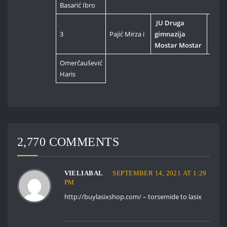
Basarić Ibro
JU Druga
3
Pajić Mirza i
gimnazija
Hard
Mostar Mostar
Omerčaušević
Haris
2,770 COMMENTS
VIELIABAL
SEPTEMBER 14, 2021 AT 1:29
PM
http://buylasixshop.com/
– torsemide to lasix