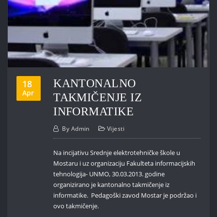
KANTONALNO
18
Apr
TAKMIČENJE IZ
INFORMATIKE
By
Admin
Vijesti
Na incijativu Srednje elektrotehničke škole u
Mostaru i uz organizaciju Fakulteta informacijskih
tehnologija- UNMO, 30.03.2013. godine
organizirano je kantonalno takmičenje iz
informatike. Pedagoški zavod Mostar je podržao i
ovo takmičenje.