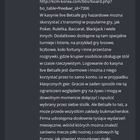
http://kcm-korea.com/bbs/board.php?
bo_table=free&wr_id=7306
W kasynie live Betsafe gry hazardowe można
skorzystać z transmisji w popularne gry, jak
Poker, Ruletka, Baccarat, Blackjack i wiele
innych. Dodatkowo dostępne są tam specjalne
turnieje i loterie, na przykład gry losowe,
liczbowe, koło fortuny i inne przeróżne
rozgrywki, gdzie krupier osobiście obsługuje stół
w czasie rzeczywistym. Logowanie do kasyna
live Betsafe jest darmowe i można z niego
korzystać przez to samo konto, co w przypadku
klasycznych gier. Gracze w żaden sposób nie są
ograniczeni względem gry na żywo i mogą w
dowolnym momencie dołączyć i opuścić
wybrany przez siebie stolik. Ale Betsafe to też, a
może przede wszystkim zakłady bukmacherskie.
Firma udostępnia dosłownie tysiące wydarzeń
miesięcznie, wśród których można znaleźć
zarówno mecze piłki nożnej z czołowych lig
Europy, jak również stosunkowo mało