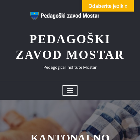
Skip
Odaberite jezik »
to
content
PEDAGOŠKI
ZAVOD MOSTAR
Pedagogical institute Mostar
KANTONALNO