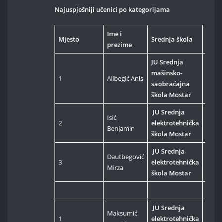
Najuspješniji učenici po kategorijama
Ime i
Mjesto
Srednja škola
Kate
prezime
JU Srednja
mašinsko-
1
Alibegić Anis
HTM
saobraćajna
škola Mostar
JU Srednja
Isić
2
elektrotehnička
HTM
Benjamin
škola Mostar
JU Srednja
Dautbegović
3
elektrotehnička
HTM
Mirza
škola Mostar
JU Srednja
Maksumić
1
elektrotehnička
C++