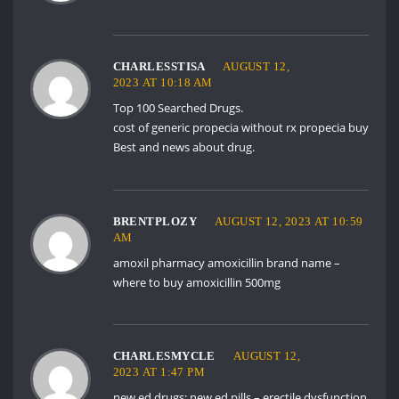
CHARLESSTISA
AUGUST 12,
2023 AT 10:18 AM
Top 100 Searched Drugs.
cost of generic propecia without rx
propecia buy
Best and news about drug.
BRENTPLOZY
AUGUST 12, 2023 AT 10:59
AM
amoxil pharmacy
amoxicillin brand name
–
where to buy amoxicillin 500mg
CHARLESMYCLE
AUGUST 12,
2023 AT 1:47 PM
new ed drugs:
new ed pills
– erectile dysfunction