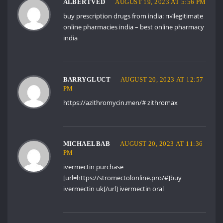
ALBERTVED
AUGUST 19, 2023 AT 5:56 PM
buy prescription drugs from india:
п»їlegitimate
online pharmacies india
– best online pharmacy
india
BARRYGLUCT
AUGUST 20, 2023 AT 12:57
PM
https://azithromycin.men/#
zithromax
MICHAELBAB
AUGUST 20, 2023 AT 11:36
PM
ivermectin purchase
[url=https://stromectolonline.pro/#]buy
ivermectin uk[/url] ivermectin oral