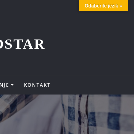
Odaberite jezik »
OSTAR
NJE
KONTAKT