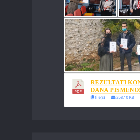
REZULTATI K
DANA PISMENOST
file(s)
358.10 KB