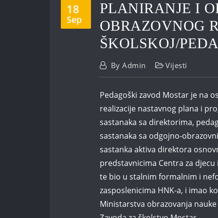
PLANIRANJE I 
18
Sep
OBRAZOVNOG R
ŠKOLSKOJ/PEDAG
By
Admin
Vijesti
Pedagoški zavod Mostar je na os
realizacije nastavnog plana i p
sastanaka sa direktorima, pedago
sastanaka sa odgojno-obrazovnim
sastanka aktiva direktora osnovn
predstavnicima Centra za djecu
te bio u stalnim formalnim i n
zasposlenicima HNK-a, i imao k
Ministarstva obrazovanja nauke 
Zavoda za školstvo Mostar.