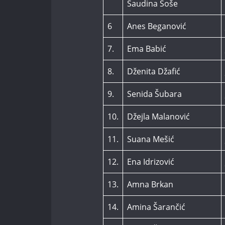
Saudina Šoše
6
Anes Beganović
7.
Ema Babić
8.
Dženita Džafić
9.
Senida Šubara
10.
Džejla Malanović
11.
Suana Mešić
12.
Ena Idrizović
13.
Amna Brkan
14.
Amina Šarančić