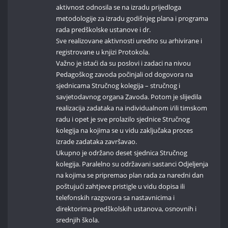
aktivnost odnosila se na izradu prijedloga
metodologije za izradu godišnjeg plana i programa
rada predškolske ustanove i dr.
Sve realizovane aktivnosti uredno su arhivirane i
registrovane u knjizi Protokola.
Važno je istaći da su poslovi i zadaci na nivou
Pedagoškog zavoda počinjali od dogovora na
sjednicama Stručnog kolegija – stručnog i
savjetodavnog organa Zavoda. Potom je slijedila
realizacija zadataka na individualnom i/ili timskom
radu i opet je sve prolazilo sjednice Stručnog
kolegija na kojima se u vidu zaključaka proces
izrade zadataka završavao.
Ukupno je održano deset sjednica Stručnog
kolegija. Paralelno su održavani sastanci Odjeljenja
na kojima se pripremao plan rada za naredni dan
poštujući zahtjeve pristigle u vidu dopisa ili
telefonskih razgovora sa nastavnicima i
direktorima predškolskih ustanova, osnovnih i
srednjih škola.