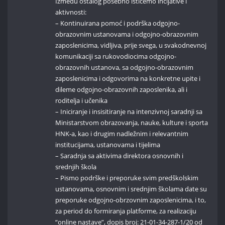
Između ostalog posebno ističemo incijative i
aktivnosti:
– Kontinuirana pomoć i podrška odgojno-
obrazovnim ustanovama i odgojno-obrazovnim
zaposlenicima, vidljiva, prije svega, u svakodnevnoj
komunikaciji sa rukovodiocima odgojno-
obrazovnih ustanova, sa odgojno-obrazovnim
zaposlenicima i odgovorima na konkretne upite i
dileme odgojno-obrazovnih zaposlenika, ali i
roditelja i učenika
– Iniciranje i insisitiranje na intenzivnoj saradnji sa
Ministarstvom obrazovanja, nauke, kulture i sporta
HNK-a, kao i drugim nadležnim i relevantnim
institucijama, ustanovama i tijelima
– Saradnja sa aktivima direktora osnovnih i
srednjih škola
– Pismo podrške i preporuke svim predškolskim
ustanovama, osnovnim i srednjim školama date su
preporuke odgojno-obrzovnim zaposlenicima, i to,
za period do formiranja platforme, za realizaciju
“online nastave”, dopis broj: 21-01-34-287-1/20 od