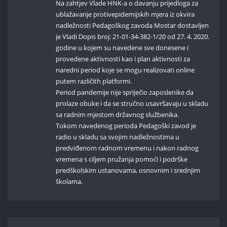
Na zahtjev Vlade HNK-a o davanju prijedloga za
ublažavanje protivepidemijskih mjera iz okvira
nadležnosti Pedagoškog zavoda Mostar dostavljen
je Vladi Dopis broj: 21-01-34-382-1/20 od 27. 4. 2020.
godine u kojem su navedene sve donesene i
provedene aktivnosti kao i plan aktivnosti za
naredni period koje se mogu realizovati online
putem različith platformi.
Period pandemije nije spriječio zaposlenike da
prolaze obuke i da se stručno usavršavaju u skladu
sa radnim mjestom državnog službenika.
Tokom navedenog perioda Pedagoški zavod je
radio u skladu sa svojim nadležnostima u
predviđenom radnom vremenu i nakon radnog
vremena s ciljem pružanja pomoći i podrške
predškolskim ustanovama, osnovnim i srednjim
školama.