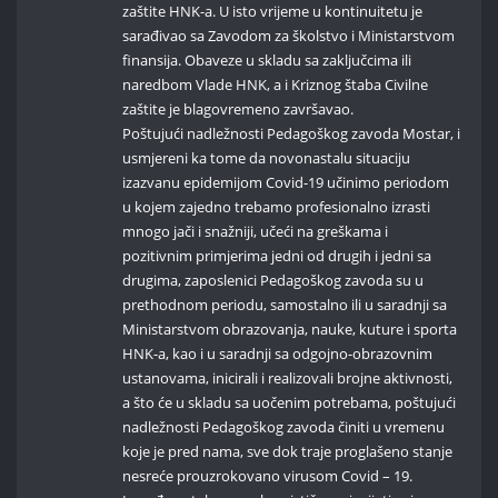
zaštite HNK-a. U isto vrijeme u kontinuitetu je
sarađivao sa Zavodom za školstvo i Ministarstvom
finansija. Obaveze u skladu sa zaključcima ili
naredbom Vlade HNK, a i Kriznog štaba Civilne
zaštite je blagovremeno završavao.
Poštujući nadležnosti Pedagoškog zavoda Mostar, i
usmjereni ka tome da novonastalu situaciju
izazvanu epidemijom Covid-19 učinimo periodom
u kojem zajedno trebamo profesionalno izrasti
mnogo jači i snažniji, učeći na greškama i
pozitivnim primjerima jedni od drugih i jedni sa
drugima, zaposlenici Pedagoškog zavoda su u
prethodnom periodu, samostalno ili u saradnji sa
Ministarstvom obrazovanja, nauke, kuture i sporta
HNK-a, kao i u saradnji sa odgojno-obrazovnim
ustanovama, inicirali i realizovali brojne aktivnosti,
a što će u skladu sa uočenim potrebama, poštujući
nadležnosti Pedagoškog zavoda činiti u vremenu
koje je pred nama, sve dok traje proglašeno stanje
nesreće prouzrokovano virusom Covid – 19.