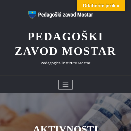
Skip
Odaberite jezik »
to
content
PEDAGOŠKI
ZAVOD MOSTAR
Pedagogical institute Mostar
AKTIVNOSTI