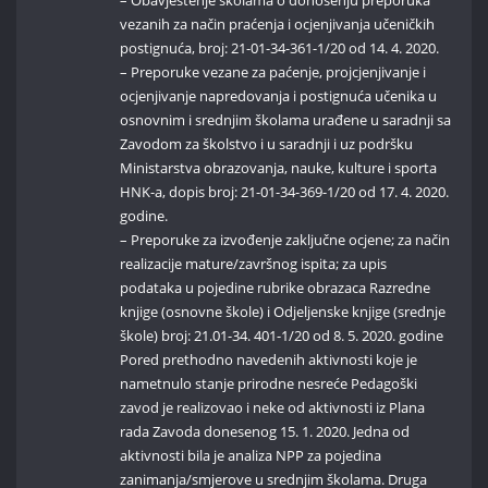
– Obavještenje školama o donošenju preporuka
vezanih za način praćenja i ocjenjivanja učeničkih
postignuća, broj: 21-01-34-361-1/20 od 14. 4. 2020.
– Preporuke vezane za paćenje, projcjenjivanje i
ocjenjivanje napredovanja i postignuća učenika u
osnovnim i srednjim školama urađene u saradnji sa
Zavodom za školstvo i u saradnji i uz podršku
Ministarstva obrazovanja, nauke, kulture i sporta
HNK-a, dopis broj: 21-01-34-369-1/20 od 17. 4. 2020.
godine.
– Preporuke za izvođenje zaključne ocjene; za način
realizacije mature/završnog ispita; za upis
podataka u pojedine rubrike obrazaca Razredne
knjige (osnovne škole) i Odjeljenske knjige (srednje
škole) broj: 21.01-34. 401-1/20 od 8. 5. 2020. godine
Pored prethodno navedenih aktivnosti koje je
nametnulo stanje prirodne nesreće Pedagoški
zavod je realizovao i neke od aktivnosti iz Plana
rada Zavoda donesenog 15. 1. 2020. Jedna od
aktivnosti bila je analiza NPP za pojedina
zanimanja/smjerove u srednjim školama. Druga