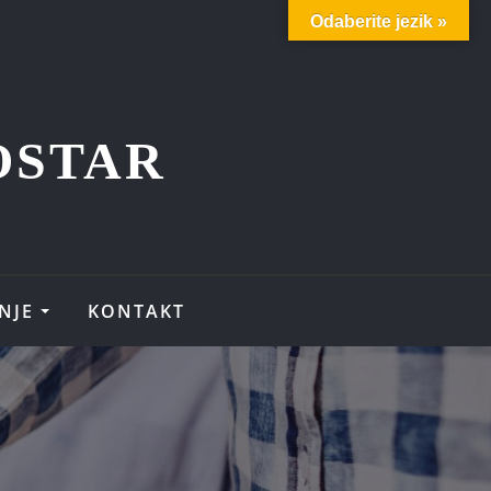
Odaberite jezik »
OSTAR
NJE
KONTAKT