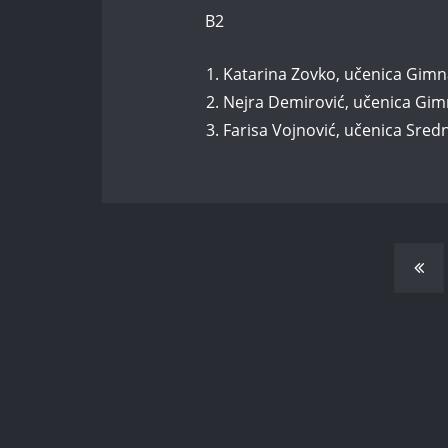
B2
Katarina Zovko, učenica Gimna
Nejra Demirović, učenica Gim
Farisa Vojnović, učenica Sredn
POSTS
NAVIGATION