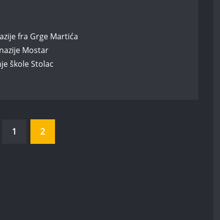
zije fra Grge Martića
nazije Mostar
je škole Stolac
1
2