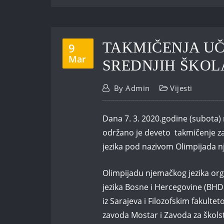
TAKMIČENJA UČ
9
Mar
SREDNJIH ŠKOL
By
Admin
Vijesti
Dana 7. 3. 2020.godine (subota) 
održano je deveto takmičenje za
jezika pod nazivom Olimpijada 
Olimpijadu njemačkog jezika or
jezika Bosne i Hercegovine (BHD
iz Sarajeva i Filozofskim fakul
zavoda Mostar i Zavoda za škols