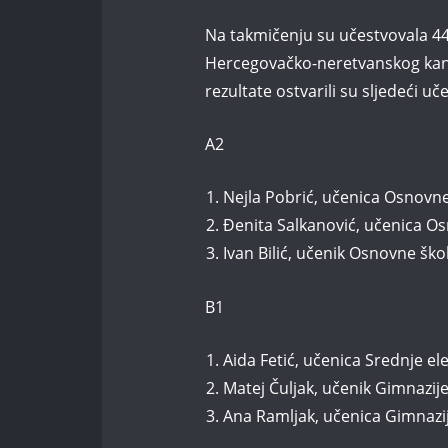
Na takmičenju su učestvovala 44 
Hercegovačko-neretvanskog kant
rezultate ostvarili su sljedeći uče
A2
Nejla Pobrić, učenica Osnovn
Đenita Salkanović, učenica Os
Ivan Bilić, učenik Osnovne šk
B1
Aida Fetić, učenica Srednje el
Matej Čuljak, učenik Gimnazij
Ana Ramljak, učenica Gimnazij