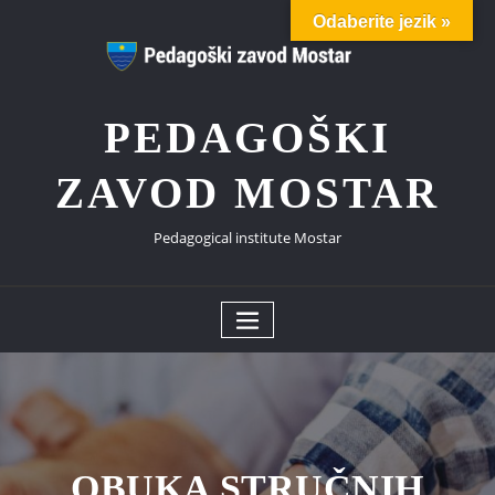
Skip
Odaberite jezik »
to
content
PEDAGOŠKI
ZAVOD MOSTAR
Pedagogical institute Mostar
OBUKA STRUČNIH