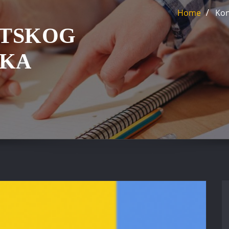
Home
Kon
ETSKOG
IKA