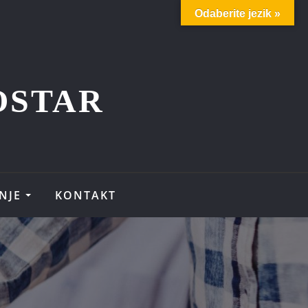
Odaberite jezik »
OSTAR
NJE
KONTAKT