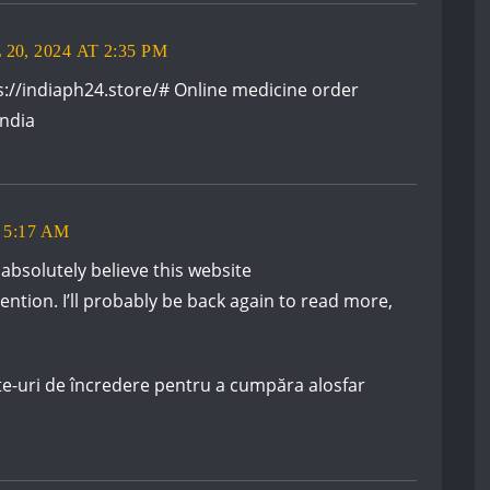
 20, 2024 AT 2:35 PM
s://indiaph24.store/#
Online medicine order
ndia
 5:17 AM
 absolutely believe this website
ention. I’ll probably be back again to read more,
te-uri de încredere pentru a cumpăra alosfar