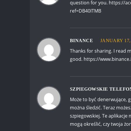
question for you.
https://a
ref=DB40ITMB
BINANCE
JANUARY 17, 
Thanks for sharing. I read m
good.
https://www.binance
SZPIEGOWSKIE TELEFO
Może to być denerwujące, gdy
można śledzić. Teraz możes
szpiegowskiej. Te aplikacje
mogą określić, czy twoja żon