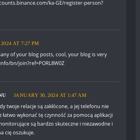
ccounts.binance.com/ka-GE/register-person?
2024 AT 7:27 PM
any of your blog posts, cool, your blog is very
.info/bn/join?ref=PORL8W0Z
NU
JANUARY 30, 2024 AT 1:47 AM
 twoje relacje są zakłócone, a jej telefonu nie
z łatwo wykonać tę czynność za pomocą aplikacji
 monitorujące są bardzo skuteczne i niezawodne i
a cię oszukuje.