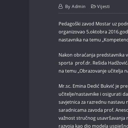
By
Admin
Vijesti
Pedagoški zavod Mostar uz podr
organizovao 5.oktobra 2016.god
nastavnika na temu „Kompetencij
Nakon obraćanja predstavnika vl
sporta prof.dr. Rešida Hadžovića
na temu „Obrazovanje učitelja na
Mr.sc. Emina Dedić Bukvić je pre
učitelje/nastavnike i osigurati da 
savjetnica za razrednu nastavu 
saradnicama zavoda prof. Anesom 
važnost stručnog usavršavanja n
razvoja kao dio modela uspješno