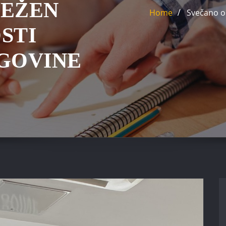
JEŽEN
Home
Svečano o
STI
EGOVINE