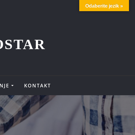
Odaberite jezik »
OSTAR
NJE
KONTAKT