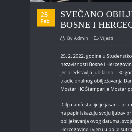
SVEČANO OBILJ
25
Feb
BOSNE I HERCE
By
Admin
Vijesti
25. 2. 2022. godine u Studenstk
nezavisnosti Bosne i Hercegovin
jer predstavlja jubilarno – 30 
tradicionalnog obilježavanja Da
Mostar i IC Štamparije Mostar p
Cilj manifestacije je jasan – pro
na papir iskazuju svoju ljubav 
obilježavanja ovog datuma, svo
Hercegovine i vjeru u bolje sutra