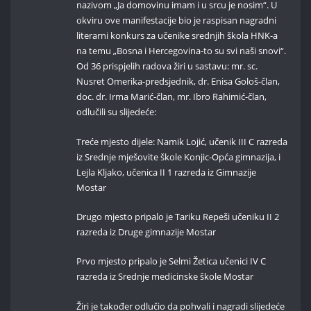
nazivom „Ja domovinu imam i u srcu je nosim“. U
okviru ove manifestacije bio je raspisan nagradni
literarni konkurs za učenike srednjih škola HNK-a
na temu „Bosna i Hercegovina-to su svi naši snovi“.
Od 36 prispjelih radova žiri u sastavu: mr. sc.
Nusret Omerika-predsjednik, dr. Enisa Gološ-član,
doc. dr. Irma Marić-član, mr. Ibro Rahimić-član,
odlučili su slijedeće:
Treće mjesto dijele: Namik Lojić, učenik III C razreda
iz Srednje mješovite škole Konjic-Opća gimnazija, i
Lejla Kljako, učenica II 1 razreda iz Gimnazije
Mostar
Drugo mjesto pripalo je Tariku Repeši učeniku II 2
razreda iz Druge gimnazije Mostar
Prvo mjesto pripalo je Selmi Žetica učenici IV C
razreda iz Srednje medicinske škole Mostar
Žiri je također odlučio da pohvali i nagradi slijedeće