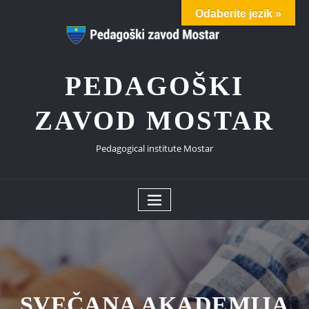
Skip
Odaberite jezik »
to
content
PEDAGOŠKI
ZAVOD MOSTAR
Pedagogical institute Mostar
SVEČANA AKADEMIJA