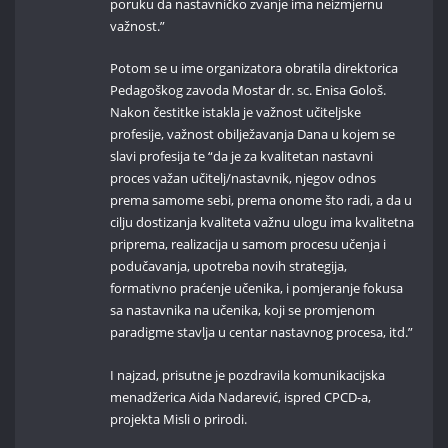
poruku da nastavničko zvanje ima neizmjernu
važnost.”
Potom se u ime organizatora obratila direktorica
Pedagoškog zavoda Mostar dr. sc. Enisa Gološ.
Nakon čestitke istakla je važnost učiteljske
profesije, važnost obilježavanja Dana u kojem se
slavi profesija te “da je za kvalitetan nastavni
proces važan učitelj/nastavnik, njegov odnos
prema samome sebi, prema onome što radi, a da u
cilju dostizanja kvaliteta važnu ulogu ima kvalitetna
priprema, realizacija u samom procesu učenja i
podučavanja, upotreba novih strategija,
formativno praćenje učenika, i pomjeranje fokusa
sa nastavnika na učenika, koji se promjenom
paradigme stavlja u centar nastavnog procesa, itd.”
I najzad, prisutne je pozdravila komunikacijska
menadžerica Aida Nadarević, ispred CPCD-a,
projekta Misli o prirodi.