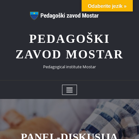
Skip
Odaberite jezik »
to
content
PEDAGOŠKI
ZAVOD MOSTAR
Pedagogical institute Mostar
PANEL-DISKUSIJA