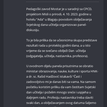
Pedagoški zavod Mostar je u saradnji sa CPCD,
projektom Misli o prirodi, 4. 10. 2023. godine u
hotelu “Ada” u Blagaju povodom obilježavanja
Svjetskog dana učitelja organizovao panel-
diskusiju.
To je bila prilika da se učesnicima skupa predstave
rezultati rada u protekloj godini dana, a u isto
vrijeme da se svečano obilježi Dan učitelja
(odgajatelja, učitelja, nastavnika, profesora).
U ovodnom dijelu panela prisutnima se obratio
ministar obrazovanja, nauke, kulture i sporta HNK-
a dr. sc. Rašid Hadžović istakavši “Čast i
zadovoljstvo mi je danas biti sa vama. Na samom
početku koristim priliku da vam čestitam Svjetski
dan učitelja i poželim mnogo sreće i uspjeha u
daljnjem radu. Profesiju nastavnika treba slaviti
svaki dan, a obilježavanjem ovog datuma šaljemo