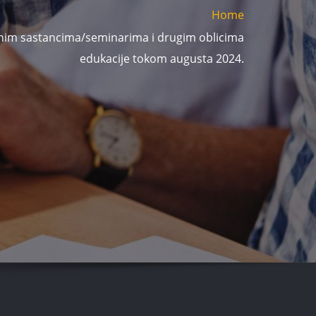
Home
žanim sastancima/seminarima i drugim oblicima
edukacije tokom augusta 2024.