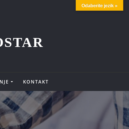
Odaberite jezik »
OSTAR
NJE
KONTAKT