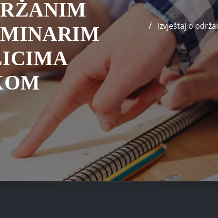
DRŽANIM
Izvještaj o odr
EMINARIM
LICIMA
KOM