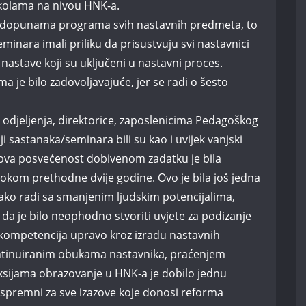
školama na nivou HNK-a.
i dopunama programa svih nastavnih predmeta, to
nara imali priliku da prisustvuju svi nastavnici
astave koji su uključeni u nastavni proces.
je bilo zadovoljavajuće, jer se radi o šesto
a odjeljenja, direktorice, zaposlenicima Pedagoškog
ji sastanaka/seminara bili su kao i uvijek vanjski
ihova posvećenost dobivenom zadatku je bila
i tokom prethodne dvije godine. Ovo je bila još jedna
 iako radi sa smanjenim ljudskim potencijalima,
 da je bilo neophodno stvoriti uvjete za podizanje
h kompetencija upravo kroz izradu nastavnih
ntinuiranim obukama nastavnika, praćenjem
eksijama obrazovanje u HNK-a je dobilo jednu
u spremni za sve izazove koje donosi reforma