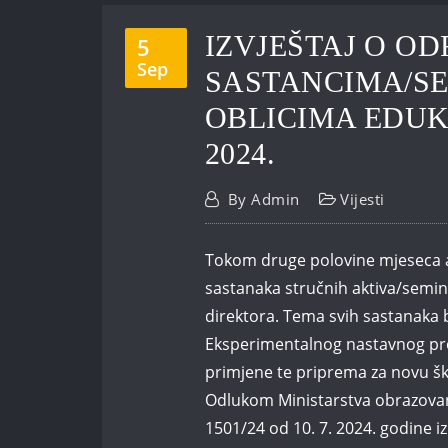
IZVJEŠTAJ O O
5
Sep
SASTANCIMA/SE
OBLICIMA EDU
2024.
By
Admin
Vijesti
Tokom druge polovine mjeseca a
sastanaka stručnih aktiva/semin
direktora. Tema svih sastanaka b
Eksperimentalnog nastavnog pro
primjene te priprema za novu šk
Odlukom Ministarstva obrazovanj
1501/24 od 10. 7. 2024. godine i