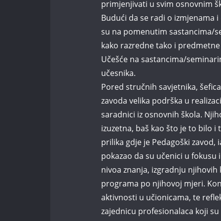
primjenjivati u svim osnovnim 
Budući da se radi o izmjenama 
su na pomenutim sastancima/semi
kako razredne tako i predmetne n
Učešće na sastancima/seminarima 
učesnika.
Pored stručnih savjetnika, šefic
zavoda velika podrška u realizaci
saradnici iz osnovnih škola. Nj
izuzetna, baš kao što je to bilo 
prilika gdje je Pedagoški zavod,
pokazao da su učenici u fokusu i
nivoa znanja, izgradnju njihovi
programa po njihovoj mjeri. Ko
aktivnosti u učionicama, te refl
zajednicu profesionalaca koji s