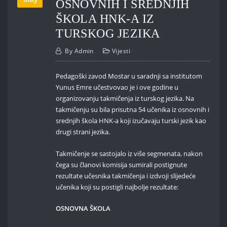
OSNOVNIH I SREDNJIH
ŠKOLA HNK-A IZ
TURSKOG JEZIKA
By
Admin
Vijesti
Pedagoški zavod Mostar u saradnji sa institutom
Yunus Emre učestvovao je i ove godine u
organizovanju takmičenja iz turskog jezika. Na
takmičenju su bila prisutna 54 učenika iz osnovnih i
srednjih škola HNK-a koji izučavaju turski jezik kao
drugi strani jezika.
Takmičenje se sastojalo iz više segmenata, nakon
čega su članovi komisija sumirali postignute
rezultate učesnika takmičenja i izdvoji slijedeće
učenika koji su postigli najbolje rezultate:
OSNOVNA ŠKOLA