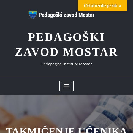
Skip
Odaberite jezik »
to
content
PEDAGOŠKI
ZAVOD MOSTAR
Pedagogical institute Mostar
TAKMIČENJE UČENIKA