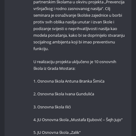
partnerskim školama u okviru projekta „Prevencija
vršnjačkog i rodno zasnovanog nasilja“. Cilj
seminara je osnaživanje školske zajednice u borbi
protiv svih oblika nasilja unutar i izvan škole i
podizanje svijesti o neprihvatljivosti nasilja kao
modela ponašanja, kako bi se doprinijelo stvaranju
socijalnog ambijenta koji bi imao preventivnu
funkciju.
U realizaciju projekta uključeno je 10 osnovnih
škola iz Grada Mostara:
1. Osnovna škola Antuna Branka Šimića
2. Osnovna škola Ivana Gundulića
3. Osnovna škola Ilići
4. JU Osnovna škola „Mustafa Ejubović – Šejh Jujo“
5. JU Osnovna škola „Zalik“