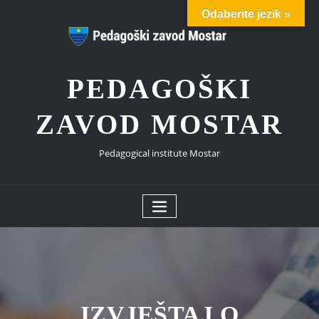
Skip
Odaberite jezik »
to
content
PEDAGOŠKI
ZAVOD MOSTAR
Pedagogical institute Mostar
IZVJEŠTAJ O