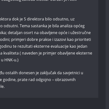
ektora dok je 5 direktora bilo odsutno, uz
o odsutni. Tema sastanka je bila analiza općeg
ika; detaljan osvrt na obavljene opće i užestručne
dini; primjeri dobre prakse i izazovi kao prioriteti
odinu te rezultati eksterne evaluacije kao jedan
a kvaliteta ( naveden je primjer obavljene eksterne
i u HNK-u.)
u ostalih donesen je zaključak da savjetnici u
ke godine, prate rad odgojno – obrazovnih
le.