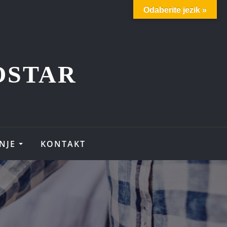
Odaberite jezik »
OSTAR
NJE
KONTAKT