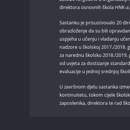
direktora osnovnih škola HNK-a.
Sastanku je prisustvovalo 20 dir
obrazloženje da su bili opravdan
uspjeha u učenju i vladanju učen
nadzore u školskoj 2017./2018. go
za narednu školsku 2018./2019. g
od uvjeta za dostizanje standard
evaluacije u jednoj srednjoj škol
U završnom djelu sastanka izmeđ
kontinuitetu, tokom cijele škols
zaposlenika, direktora te rad ško