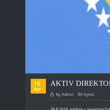
AKTIV DIREKT
18
Apr
By
Admin
Vijesti
28.8.2018. godine u organizacij