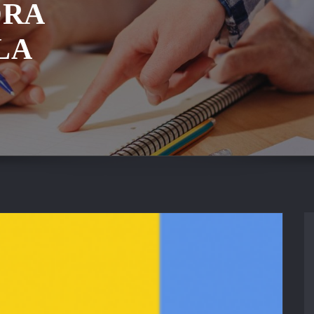
ORA
LA