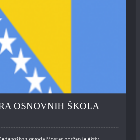
ORA OSNOVNIH ŠKOLA
i Pedagoškog zavoda Mostar održan je Aktiv