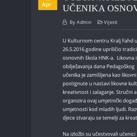
Apr
UČENIKA OSNO
By
Admin
Vijesti
U Kulturnom centru Kralj Fahd 
26.5.2016.godine upriličio tradi
osnovnih škola HNK-a. Likovna i
obilježavanja dana Pedagoškog z
učenika je zamišljena kao likovni
postignute u nastavi likovne kult
kreativnost i zalaganje. Stručni 
organizira ovaj umjetnički događa
umjetnosti kod mladih ljudi. Raz
djece stvaraju se temelji za krea
Na izložbi su učestvovali učenic