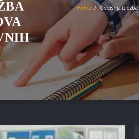
ŽBA
Home
Godišnja izložba
OVA
VNIH