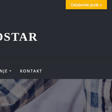
Odaberite jezik »
OSTAR
NJE
KONTAKT