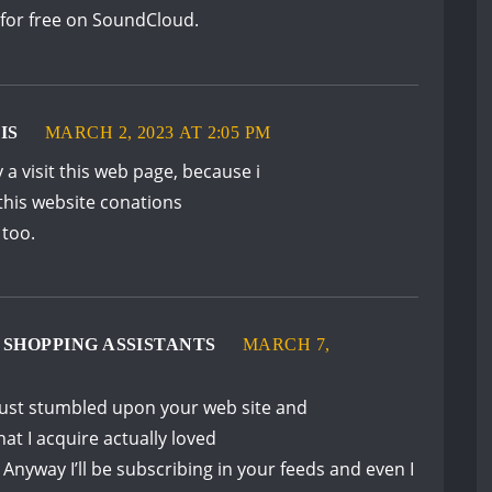
s for free on SoundCloud.
IS
MARCH 2, 2023 AT 2:05 PM
a visit this web page, because i
 this website conations
 too.
SHOPPING ASSISTANTS
MARCH 7,
I just stumbled upon your web site and
hat I acquire actually loved
Anyway I’ll be subscribing in your feeds and even I