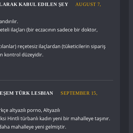
OLARAK KABUL EDILEN ŞEY
AUGUST 7,
andırılır.
eli ilaçları (bir eczacının sadece bir doktor,
lanlar) reçetesiz ilaçlardan (tüketicilerin sipariş
an kontrol düzeyidir.
EŞEM TÜRK LESBIAN
SEPTEMBER 15,
kçe altyazılı porno, Altyazılı
si Hintli türbanlı kadın yeni bir mahalleye taşınır.
daha mahalleye yeni gelmiştir.