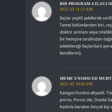
BIR PROGRAM 4 ILACI 
2022 AT 11:13 AM
İlaçlar çeşitli şekillerde sınıfl
Temel bölümlerden biri, reçet
doktor asistanı veya nitelikli
bir hemşire tarafından dağıtı
edebileceği ilaçlardan) ayır
kendilerini).
MEME UNSHAVED MUHT
2022 AT 10:02 PM
Kategori/turkce-altyazili. Tür
porno, Porno izle, Doeda Sek
Kadınla beraber birçok kişi 